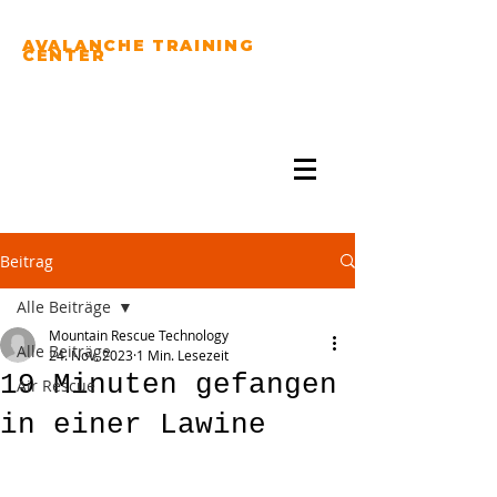
AVALANCHE TRAINING
CENTER
PRACTICE YOUR
AVALANCHE RESCUE
SKILLS...
Beitrag
Alle Beiträge
Mountain Rescue Technology
Alle Beiträge
24. Nov. 2023
1 Min. Lesezeit
19 Minuten gefangen
Air Rescue
in einer Lawine