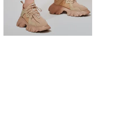
Koppellage und
Ortungsfehler
Praxisnah erklärt
mit Trainingstools wie
dem TT2022
weiterlesen