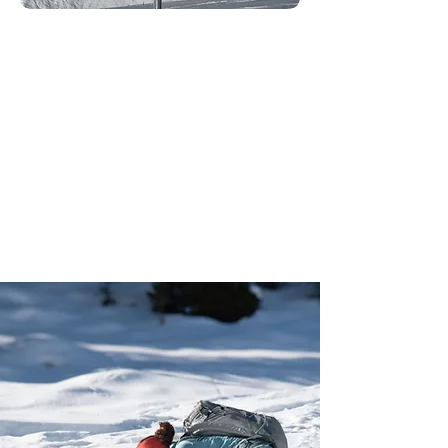
ATC Standorte
mehr erfahren
LVS Workshop
Laax
praktisches Training in der
Freeride Base LAAX.
Digitale Vorbereitung
mit
Schneewise
inklusive.