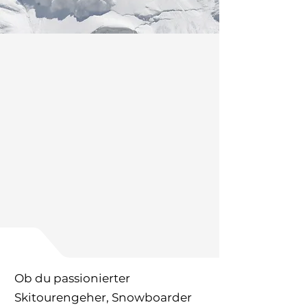
ATC Standorte
Die
Kameradenrettung
hat höchste
Priorität!
Es ist absolut wichtig,
durch umsichtiges
Verhalten einen
Lawinenabgang zu
vermeiden, sollte es
dennoch geschehen,
geht es bei der Rettung
um Minuten!
Ob du passionierter
Skitourengeher, Snowboarder