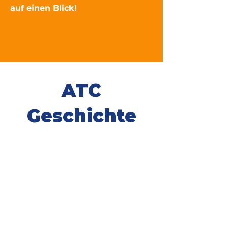
auf einen Blick!
Zu den News
ATC
Geschichte
Das weltweit erste ATC
Avalanche Training Center
wurde von der
Firma
Girsberger Mountain
Rescue Technology
im Jahre
2002 entwickelt.